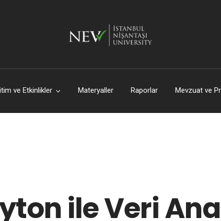
itim ve Etkinlikler
Materyaller
Raporlar
Mevzuat ve Pr
yton ile Veri Anal