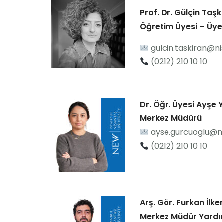
Prof. Dr. Gülçin Taşk
Öğretim Üyesi – Üye
gulcin.taskiran@ni
(0212) 210 10 10
Dr. Öğr. Üyesi Ayşe Y
Merkez Müdürü
ayse.gurcuoglu@ni
(0212) 210 10 10
Arş. Gör. Furkan İlke
Merkez Müdür Yardı