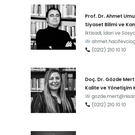
Prof. Dr. Ahmet Umu
Siyaset Bilimi ve K
İktisadi, İdari ve Sosy
ahmet.hacifevciog
(0212) 210 10 10
Doç. Dr. Gözde Mert
Kalite ve Yönetişim
gozde.mert@nisant
(0212) 210 10 10