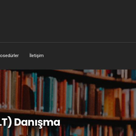
osedürler
İletişim
LT) Danışma