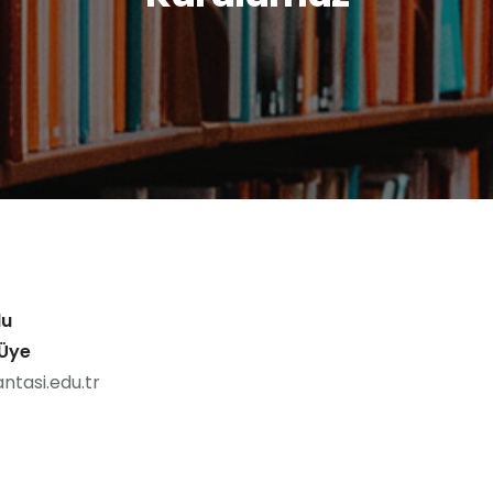
lu
 Üye
ntasi.edu.tr