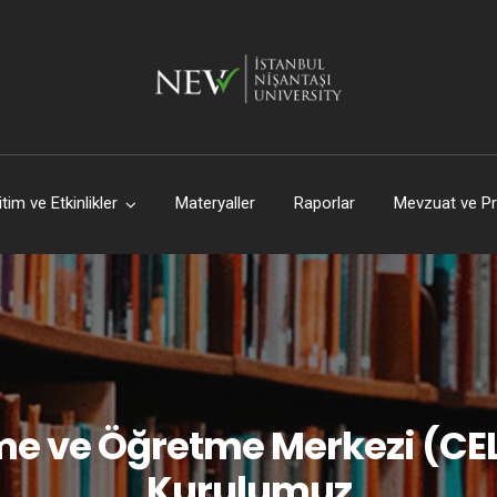
itim ve Etkinlikler
Materyaller
Raporlar
Mevzuat ve Pr
e ve Öğretme Merkezi (CE
Kurulumuz