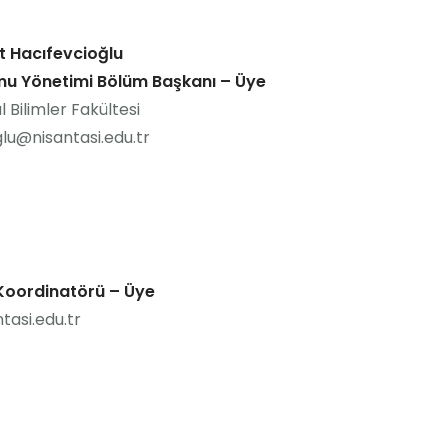
t Hacıfevcioğlu
amu Yönetimi Bölüm Başkanı – Üye
al Bilimler Fakültesi
lu@nisantasi.edu.tr
 Koordinatörü – Üye
asi.edu.tr