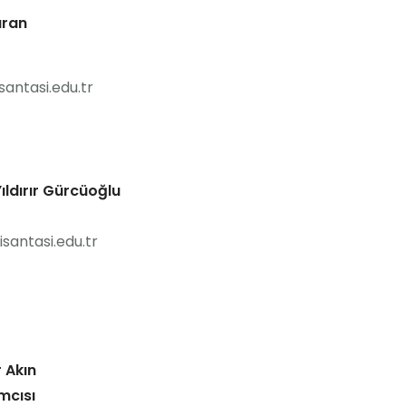
ıran
santasi.edu.tr
ıldırır Gürcüoğlu
santasi.edu.tr
r Akın
mcısı