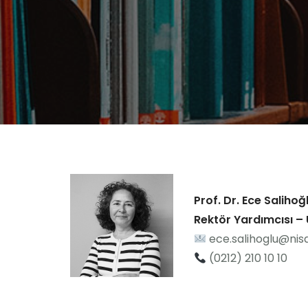
Prof. Dr. Ece Salihoğ
Rektör Yardımcısı –
ece.salihoglu@nisa
(0212) 210 10 10