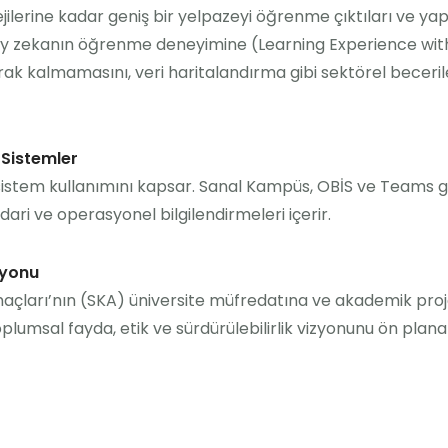
ilerine kadar geniş bir yelpazeyi öğrenme çıktıları ve yapı
pay zekanın öğrenme deneyimine (Learning Experience with 
arak kalmamasını, veri haritalandırma gibi sektörel beceri
Sistemler
 sistem kullanımını kapsar. Sanal Kampüs, OBİS ve Teams gi
idari ve operasyonel bilgilendirmeleri içerir.
zyonu
Amaçları’nın (SKA) üniversite müfredatına ve akademik pro
umsal fayda, etik ve sürdürülebilirlik vizyonunu ön plana 