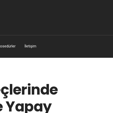
osedürler
İletişim
çlerinde
ve Yapay